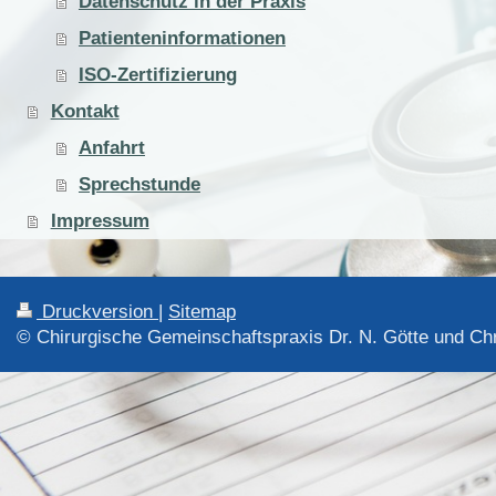
Datenschutz in der Praxis
Patienteninformationen
ISO-Zertifizierung
Kontakt
Anfahrt
Sprechstunde
Impressum
Druckversion
|
Sitemap
© Chirurgische Gemeinschaftspraxis Dr. N. Götte und C